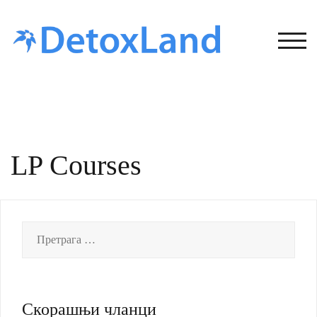
Skip
to
content
TOG
LP Courses
Претрага
за:
Скорашњи чланци