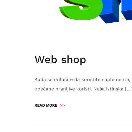
Web shop
Kada se odlučite da koristite suplemente,
obećane hranljive koristi. Naša istinska […
READ MORE
>>