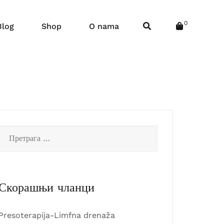
0
Blog
Shop
O nama
Претрага
за:
Скорашњи чланци
Presoterapija-Limfna drenaža