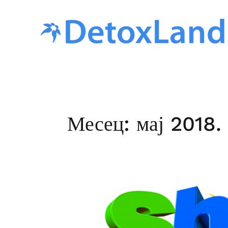
Skip
to
content
Месец:
мај 2018.