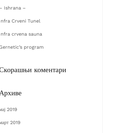
– Ishrana –
Infra Crveni Tunel
Infra crvena sauna
Gernetic’s program
Скорашњи коментари
Архиве
мај 2019
март 2019