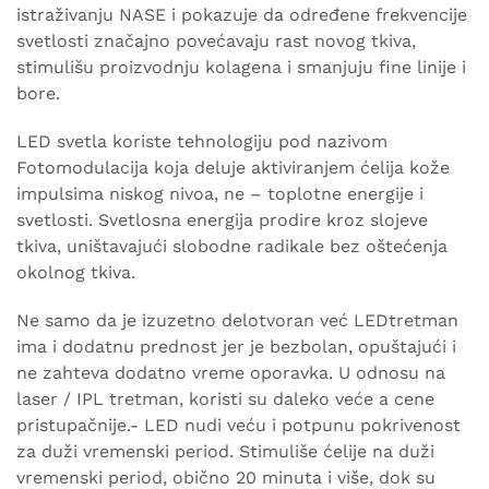
istraživanju NASE i pokazuje da određene frekvencije
svetlosti značajno povećavaju rast novog tkiva,
stimulišu proizvodnju kolagena i smanjuju fine linije i
bore.
LED svetla koriste tehnologiju pod nazivom
Fotomodulacija koja deluje aktiviranjem ćelija kože
impulsima niskog nivoa, ne – toplotne energije i
svetlosti. Svetlosna energija prodire kroz slojeve
tkiva, uništavajući slobodne radikale bez oštećenja
okolnog tkiva.
Ne samo da je izuzetno delotvoran već LEDtretman
ima i dodatnu prednost jer je bezbolan, opuštajući i
ne zahteva dodatno vreme oporavka. U odnosu na
laser / IPL tretman, koristi su daleko veće a cene
pristupačnije.- LED nudi veću i potpunu pokrivenost
za duži vremenski period. Stimuliše ćelije na duži
vremenski period, obično 20 minuta i više, dok su