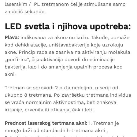
laserskim / IPL tretmanom ćelije stimulisane samo
za delić sekunde.
LED svetla i njihova upotreba:
Plava:
indikovana za aknoznu kožu. Takođe, pomaže
kod dehidratacije, uništavabakterije koje uzrokuju
akne. Princip rada se zasniva na aktiviranju molekula
„porfirina“, čija aktivacija dovodi do eliminacije
bakterija, kao i do smanjenja upalnih procesa kod
akni.
Tretman se sprovodi 2 puta nedeljno, u seriji od
ukupno 8 tretmana. Po završetku tretmana individua
se vraća normalnim aktivnostima, bez znakova
iritacije, crvenila ili oticanja, čak i leti!
Prednost laserskog tertmana akni:
1. Tretman je
mnogo brži od standardnih tretmana akni ;