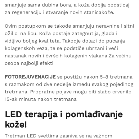
smanjuje sama dubina bora, a koža dobija podsticaj
za regeneraciju i stvaranje novih stanicakože.
Ovim postupkom se takođe smanjuju neravnine i sitni
ožiljci na licu. Koža postaje zategnutija, glađa i
vidljivo boljeg kvaliteta. Takodje dolazi do pucanja
kolagenskoh veza, te se podstiče ubrzani i veći
nastanak novih i čvršćih kolagenih vlakana!Za većinu
osoba najbolji efekti
FOTOREJUVENACIJE
se postižu nakon 5-8 tretmana
s razmakom od dve nedelje između svakog pojedinog
tretmana. Propratne pojave mogu biti slabo crvenilo
15-ak minuta nakon tretmana
LED terapija i pomlađivanje
kože!
Tretman LED svetlima zasniva se na važnom