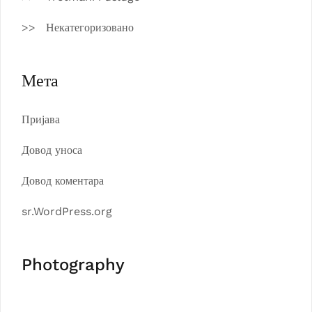
Некатегоризовано
Мета
Пријава
Довод уноса
Довод коментара
sr.WordPress.org
Photography