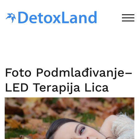
Skip
to
content
TOG
Foto Podmlađivanje–
LED Terapija Lica