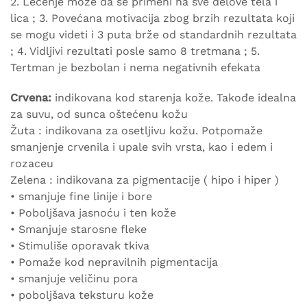
2. Lečenje može da se primeni na sve delove tela i
lica ; 3. Povećana motivacija zbog brzih rezultata koji
se mogu videti i 3 puta brže od standardnih rezultata
; 4. Vidljivi rezultati posle samo 8 tretmana ; 5.
Tertman je bezbolan i nema negativnih efekata
Crvena:
indikovana kod starenja kože. Takođe idealna
za suvu, od sunca oštećenu kožu
Žuta : indikovana za osetljivu kožu. Potpomaže
smanjenje crvenila i upale svih vrsta, kao i edem i
rozaceu
Zelena : indikovana za pigmentacije ( hipo i hiper )
• smanjuje fine linije i bore
• Poboljšava jasnoću i ten kože
• Smanjuje starosne fleke
• Stimuliše oporavak tkiva
• Pomaže kod nepravilnih pigmentacija
• smanjuje veličinu pora
• poboljšava teksturu kože