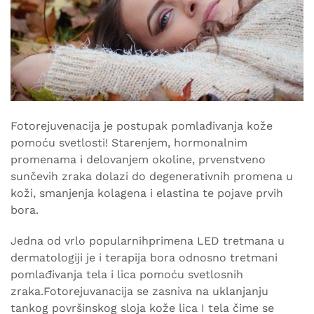
Fotorejuvenacija je postupak pomlađivanja kože
pomoću svetlosti! Starenjem, hormonalnim
promenama i delovanjem okoline, prvenstveno
sunčevih zraka dolazi do degenerativnih promena u
koži, smanjenja kolagena i elastina te pojave prvih
bora.
Jedna od vrlo popularnihprimena LED tretmana u
dermatologiji je i terapija bora odnosno tretmani
pomlađivanja tela i lica pomoću svetlosnih
zraka.Fotorejuvanacija se zasniva na uklanjanju
tankog površinskog sloja kože lica I tela čime se