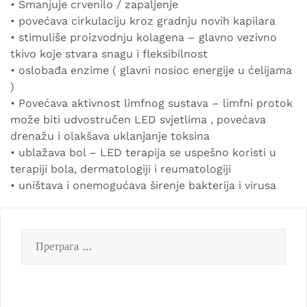
• Smanjuje crvenilo / zapaljenje
• povećava cirkulaciju kroz gradnju novih kapilara
• stimuliše proizvodnju kolagena – glavno vezivno
tkivo koje stvara snagu i fleksibilnost
• oslobađa enzime ( glavni nosioc energije u ćelijama
)
• Povećava aktivnost limfnog sustava – limfni protok
može biti udvostručen LED svjetlima , povećava
drenažu i olakšava uklanjanje toksina
• ublažava bol – LED terapija se uspešno koristi u
terapiji bola, dermatologiji i reumatologiji
• uništava i onemogućava širenje bakterija i virusa
Претрага
за: